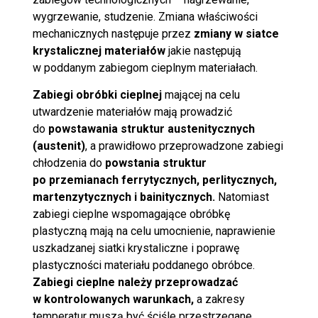
wygrzewanie, studzenie. Zmiana właściwości
mechanicznych następuje przez
zmiany w siatce
krystalicznej materiałów
jakie następują
w poddanym zabiegom cieplnym materiałach.
Zabiegi obróbki cieplnej
mającej na celu
utwardzenie materiałów mają prowadzić
do
powstawania struktur austenitycznych
(austenit)
, a prawidłowo przeprowadzone zabiegi
chłodzenia do
powstania struktur
po przemianach ferrytycznych,
perlitycznych,
martenzytycznych i bainitycznych.
Natomiast
zabiegi cieplne wspomagające obróbkę
plastyczną mają na celu umocnienie, naprawienie
uszkadzanej siatki krystaliczne i poprawę
plastyczności materiału poddanego obróbce.
Zabiegi cieplne należy przeprowadzać
w kontrolowanych warunkach,
a zakresy
temperatur muszą być ściśle przestrzegane