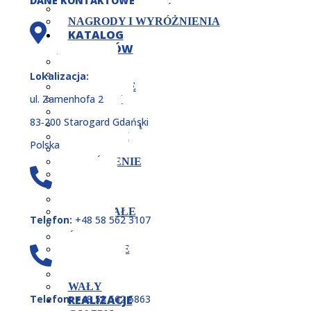
DANE KONTAKTOWE
KONTROLA JAKOŚCI
NAGRODY I WYRÓŻNIENIA
KATALOG
PRODUKTÓW
CZOPY
JARZMA
Lokalizacja:
KOŁNIERZE
ul. Zamenhofa 2
KORPUSY
KOSTKI
83‑200 Starogard Gdański
MOCOWANIA
NAKRĘTKI
Polska
OPRAWY
PIERŚCIENIE
PŁYTY
PODKŁADKI
POKRYWY
POZOSTAŁE
Telefon:
+48 58 562 3107
ROLKI
ŚRUBY
SWORZNIE
TARCZE
TULEJE
WAŁY
Telefon:
+48 58 562 5863
REALIZACJE