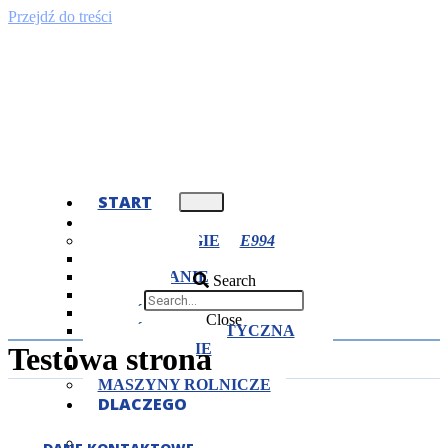
Przejdź do treści
START
OFERTA
TECHNOLOGIE
TOCZENIE
FREZOWANIE
Search
CIĘCIE
OBRÓBKA CIEPLNA
Close
OBRÓBKA PLASTYCZNA
SZLIFOWANIE
Testowa strona
SPAWANIE
MASZYNY ROLNICZE
DLACZEGO
MY?
CERTYFIKATY