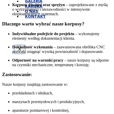
GALERIA
Korpusy dźwigni oraz sprężyn
– zaprojektowane z myślą
KARIERA
o wytrzymałości i niezawodności w intensywnie
O NAS
eksploatowanych systemach.
KONTAKT
Dlaczego warto wybrać nasze korpusy?
Indywidualne podejście do projektu
– wykonujemy
elementy według dokumentacji klienta.
Dokładność wykonania
– zaawansowana obróbka CNC
X
pozwala osiągnąć wysoką powtarzalność i dopasowanie.
Odporność na warunki pracy
– nasze korpusy są odporne
na czynniki mechaniczne, temperaturę i korozję.
Zastosowanie:
Nasze korpusy znajdują zastosowanie w:
przekładniach i silnikach,
maszynach przemysłowych i produkcyjnych,
aparaturze pomiarowej i kontrolnej,