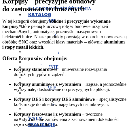
Korpusy – precyzyjne obudowy
KONTROLA JAKOŚCI
do zastosowań technicznych
NAGRODY I WYRÓŻNIENIA
KATALOG
PRODUKTÓW
W tej kategorii oferujemy
solidne i precyzyjnie wykonane
CZOPY
korpusy
, które pełnią kluczową rolę w budowie urządzeń
JARZMA
mechanicznych, automatyce, przemyśle maszynowym
KOŁNIERZE
i elektrotechnice. Nasze produkty powstają w oparciu o nowoczesną
KORPUSY
obróbkę CNC oraz wysokiej klasy materiały – głównie
aluminium
KOSTKI
i stopy metali lekkich
.
MOCOWANIA
NAKRĘTKI
Oferta korpusów obejmuje:
OPRAWY
PIERŚCIENIE
Korpusy standardowe
– uniwersalne rozwiązania
PŁYTY
do różnych typów urządzeń.
PODKŁADKI
POKRYWY
Korpusy aluminiowe z wybraniem
– lżejsze, a jednocześnie
POZOSTAŁE
wytrzymałe, dostosowane do precyzyjnych aplikacji.
ROLKI
ŚRUBY
Korpusy DES i korpusy DES aluminiowe
– specjalistyczne
SWORZNIE
konstrukcje do układów napędowych i silnikowych.
TARCZE
TULEJE
Korpusy frezowane i z wybraniem
– tworzone
WAŁY
na indywidualne zamówienia z zachowaniem dokładności
REALIZACJE
rzędu setnych milimetra.