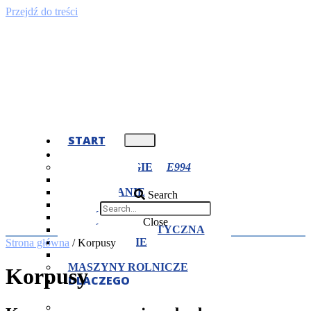
Przejdź do treści
START
OFERTA
TECHNOLOGIE
TOCZENIE
FREZOWANIE
Search
CIĘCIE
OBRÓBKA CIEPLNA
Close
OBRÓBKA PLASTYCZNA
SZLIFOWANIE
Strona główna
/ Korpusy
SPAWANIE
MASZYNY ROLNICZE
Korpusy
DLACZEGO
MY?
CERTYFIKATY