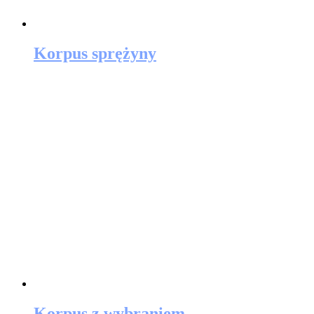
Korpus sprężyny
Korpus z wybraniem