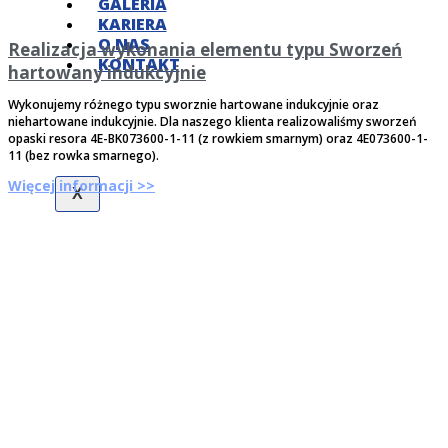
GALERIA
KARIERA
O NAS
Realizacja wykonania elementu typu Sworzeń
KONTAKT
hartowany indukcyjnie
Wykonujemy różnego typu sworznie hartowane indukcyjnie oraz
niehartowane indukcyjnie. Dla naszego klienta realizowaliśmy sworzeń
opaski resora 4E-BK073600-1-11 (z rowkiem smarnym) oraz 4E073600-1-
11 (bez rowka smarnego).
Więcej informacji >>
X