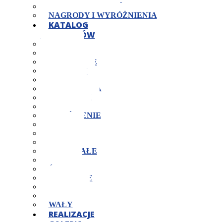
KONTROLA JAKOŚCI
NAGRODY I WYRÓŻNIENIA
KATALOG
PRODUKTÓW
CZOPY
JARZMA
KOŁNIERZE
KORPUSY
KOSTKI
MOCOWANIA
NAKRĘTKI
OPRAWY
PIERŚCIENIE
PŁYTY
PODKŁADKI
POKRYWY
POZOSTAŁE
ROLKI
ŚRUBY
SWORZNIE
TARCZE
TULEJE
WAŁY
REALIZACJE