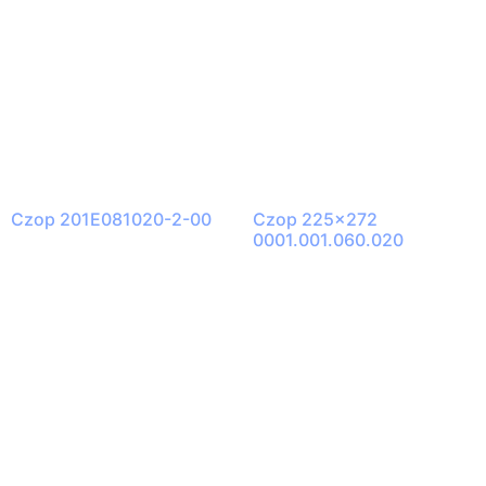
Czop 201E081020-2-00
Czop 225×272
0001.001.060.020