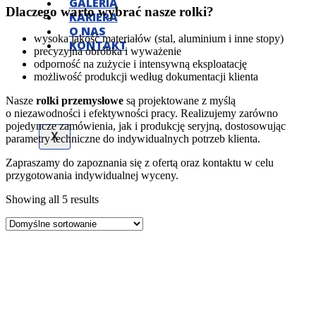
GALERIA
Dlaczego warto wybrać nasze rolki?
KARIERA
O NAS
wysoka jakość materiałów (stal, aluminium i inne stopy)
KONTAKT
precyzyjna obróbka i wyważenie
odporność na zużycie i intensywną eksploatację
możliwość produkcji według dokumentacji klienta
Nasze
rolki przemysłowe
są projektowane z myślą
o niezawodności i efektywności pracy. Realizujemy zarówno
pojedyncze zamówienia, jak i produkcję seryjną, dostosowując
X
parametry techniczne do indywidualnych potrzeb klienta.
Zapraszamy do zapoznania się z ofertą oraz kontaktu w celu
przygotowania indywidualnej wyceny.
Showing all 5 results