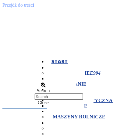
Przejdź do treści
START
OFERTA
TECHNOLOGIE
TOCZENIE
FREZOWANIE
CIĘCIE
Search
OBRÓBKA CIEPLNA
OBRÓBKA PLASTYCZNA
Close
SZLIFOWANIE
SPAWANIE
MASZYNY ROLNICZE
DLACZEGO MY?
CERTYFIKATY
KONTROLA JAKOŚCI