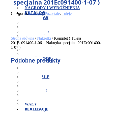
specjalna 201Ec091400-1-07 )
KONTROLA JAKOŚCI
NAGRODY I WYRÓŻNIENIA
KATALOG
Categories
Nakrętki
,
Pozostałe
,
Tuleje
PRODUKTÓW
CZOPY
JARZMA
KOŁNIERZE
KORPUSY
Strona główna
/
Nakrętki
/ Komplet ( Tuleja
KOSTKI
201Ec091400-1-06 + Nakrętka specjalna 201Ec091400-
MOCOWANIA
1-07 )
NAKRĘTKI
OPRAWY
PIERŚCIENIE
Podobne produkty
PŁYTY
PODKŁADKI
POKRYWY
POZOSTAŁE
ROLKI
ŚRUBY
SWORZNIE
TARCZE
TULEJE
WAŁY
REALIZACJE