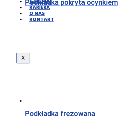
GALERIA
Podkładka pokryta ocynkiem
KARIERA
O NAS
KONTAKT
X
Podkładka frezowana