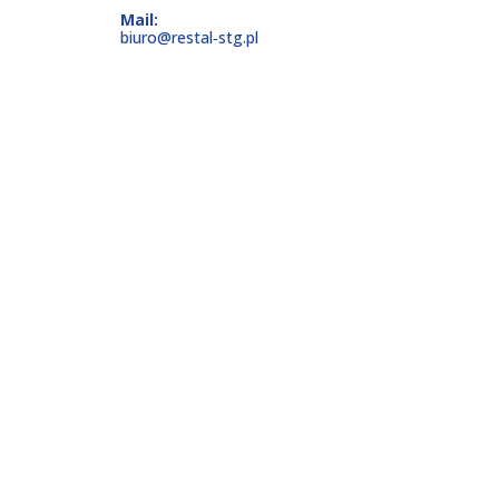
Mail:
biuro@restal‑stg.pl