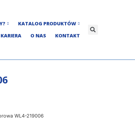
Y?
KATALOG PRODUKTÓW
KARIERA
O NAS
KONTAKT
06
porowa WL4-219006