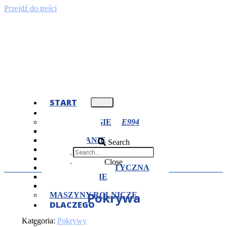
Przejdź do treści
START
OFERTA
TECHNOLOGIE
TOCZENIE
FREZOWANIE
Search
CIĘCIE
OBRÓBKA CIEPLNA
Close
OBRÓBKA PLASTYCZNA
SZLIFOWANIE
SPAWANIE
Pokrywa
MASZYNY ROLNICZE
DLACZEGO
MY?
Kategoria:
Pokrywy
CERTYFIKATY