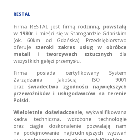
RESTAL
Firma RESTAL jest firmą rodzinną,
powstałą
w 1980r
. i mieści się w Starogardzie Gdańskim
(ok. 60km od Gdańska). Przedsiębiorstwo
oferuje
szeroki zakres usług w obróbce
metali i tworzywach sztucznych
dla
wszystkich gałęzi przemysłu.
Firma posiada certyfikowany System
Zarządzania Jakością ISO 9001
oraz
świadectwa zgodności największych
przewoźników i usługodawców na terenie
Polski.
Wieloletnie doświadczenie
, wykwalifikowana
kadra techniczna, wdrożone technologie
oraz ciągłe doskonalenie pozwalają nam
na podejmowanie najtrudniejszych wyzwań
oraz
spełnienie wymagań naszych Klientów
.