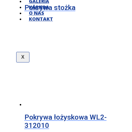
GALERIA
Pokrywa stożka
KARIERA
O NAS
KONTAKT
X
Pokrywa łożyskowa WL2-
312010