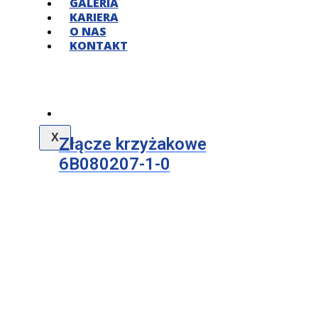
GALERIA
KARIERA
O NAS
KONTAKT
X
Złącze krzyżakowe
6B080207-1-0