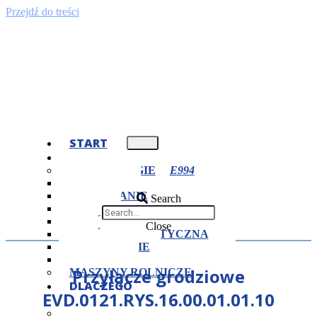
Przejdź do treści
START
OFERTA
TECHNOLOGIE
TOCZENIE
FREZOWANIE
Search
CIĘCIE
OBRÓBKA CIEPLNA
Close
OBRÓBKA PLASTYCZNA
SZLIFOWANIE
SPAWANIE
Przyłącze grodziowe
MASZYNY ROLNICZE
DLACZEGO
EVD.0121.RYS.16.00.01.01.10
MY?
CERTYFIKATY