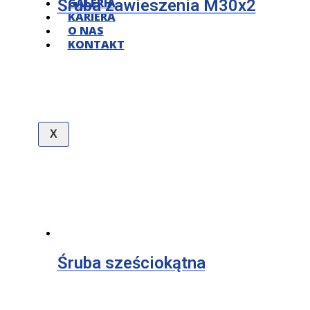
GALERIA
Śruba zawieszenia M30x2
KARIERA
O NAS
KONTAKT
X
Śruba sześciokątna