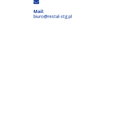
Mail:
biuro@restal‑stg.pl