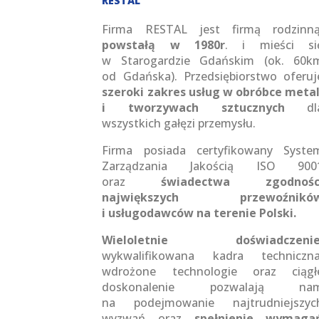
RESTAL
Firma RESTAL jest firmą rodzinną
powstałą w 1980r
. i mieści si
w Starogardzie Gdańskim (ok. 60k
od Gdańska). Przedsiębiorstwo oferuj
szeroki zakres usług w obróbce metal
i tworzywach sztucznych
dl
wszystkich gałęzi przemysłu.
Firma posiada certyfikowany Syste
Zarządzania Jakością ISO 900
oraz
świadectwa zgodnośc
największych przewoźnikó
i usługodawców na terenie Polski.
Wieloletnie doświadczeni
wykwalifikowana kadra techniczna
wdrożone technologie oraz ciągł
doskonalenie pozwalają na
na podejmowanie najtrudniejszyc
wyzwań oraz
spełnienie wymaga