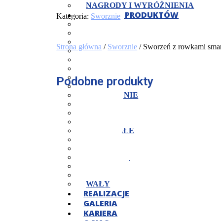
NAGRODY I WYRÓŻNIENIA
KATALOG PRODUKTÓW
Kategoria:
Sworznie
CZOPY
JARZMA
KOŁNIERZE
Strona główna
/
Sworznie
/ Sworzeń z rowkami sma
KORPUSY
KOSTKI
MOCOWANIA
NAKRĘTKI
Podobne produkty
OPRAWY
PIERŚCIENIE
PŁYTY
PODKŁADKI
POKRYWY
POZOSTAŁE
ROLKI
ŚRUBY
SWORZNIE
TARCZE
TULEJE
WAŁY
REALIZACJE
GALERIA
KARIERA