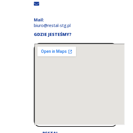
Mail:
biuro@restal‑stg.pl
GDZIE JESTEŚMY?