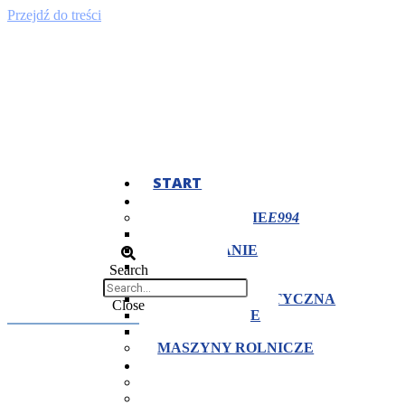
Przejdź do treści
START
OFERTA
TECHNOLOGIE
TOCZENIE
FREZOWANIE
CIĘCIE
Search
OBRÓBKA CIEPLNA
OBRÓBKA PLASTYCZNA
Close
SZLIFOWANIE
SPAWANIE
MASZYNY ROLNICZE
DLACZEGO MY?
CERTYFIKATY
KONTROLA JAKOŚCI