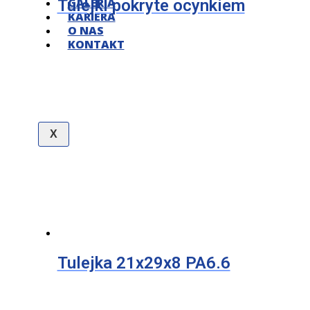
GALERIA
Tulejki pokryte ocynkiem
KARIERA
O NAS
KONTAKT
X
Tulejka 21x29x8 PA6.6