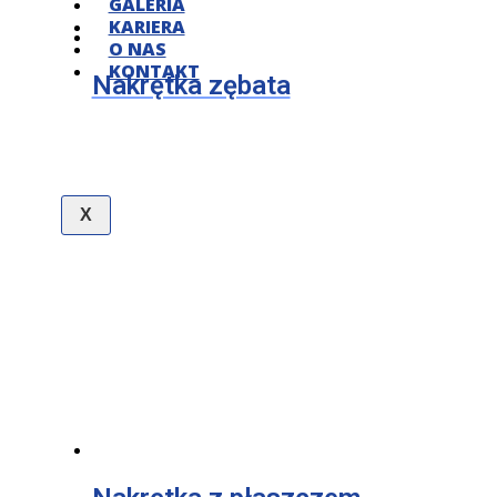
GALERIA
KARIERA
O NAS
KONTAKT
Nakrętka zębata
X