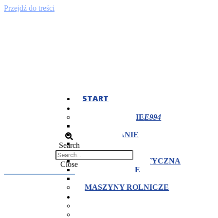
Przejdź do treści
START
OFERTA
TECHNOLOGIE
TOCZENIE
FREZOWANIE
CIĘCIE
Search
OBRÓBKA CIEPLNA
OBRÓBKA PLASTYCZNA
Close
SZLIFOWANIE
SPAWANIE
MASZYNY ROLNICZE
DLACZEGO MY?
CERTYFIKATY
KONTROLA JAKOŚCI