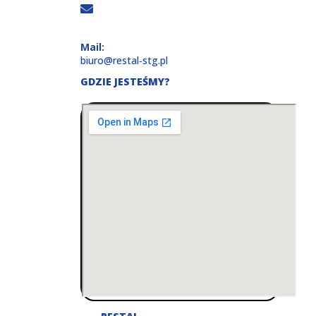
Mail:
biuro@restal‑stg.pl
GDZIE JESTEŚMY?