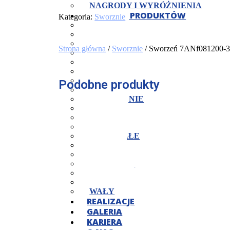
NAGRODY I WYRÓŻNIENIA
KATALOG PRODUKTÓW
Kategoria:
Sworznie
CZOPY
JARZMA
KOŁNIERZE
Strona główna
/
Sworznie
/ Sworzeń 7ANf081200-3
KORPUSY
KOSTKI
MOCOWANIA
NAKRĘTKI
Podobne produkty
OPRAWY
PIERŚCIENIE
PŁYTY
PODKŁADKI
POKRYWY
POZOSTAŁE
ROLKI
ŚRUBY
SWORZNIE
TARCZE
TULEJE
WAŁY
REALIZACJE
GALERIA
KARIERA