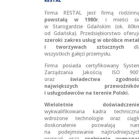
RESTAL
Firma RESTAL jest firmą rodzinną
powstałą w 1980r
. i mieści si
w Starogardzie Gdańskim (ok. 60k
od Gdańska). Przedsiębiorstwo oferuj
szeroki zakres usług w obróbce metal
i tworzywach sztucznych
dl
wszystkich gałęzi przemysłu.
Firma posiada certyfikowany Syste
Zarządzania Jakością ISO 900
oraz
świadectwa zgodnośc
największych przewoźnikó
i usługodawców na terenie Polski.
Wieloletnie doświadczeni
wykwalifikowana kadra techniczna
wdrożone technologie oraz ciągł
doskonalenie pozwalają na
na podejmowanie najtrudniejszyc
wyzwań oraz
spełnienie wymaga