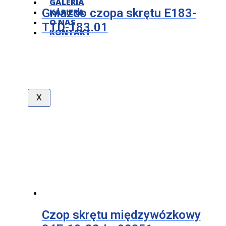
GALERIA
Gniazdo czopa skrętu E183-
KARIERA
O NAS
TTD-183.01
KONTAKT
X
Czop skrętu międzywózkowy