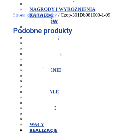
KONTROLA JAKOŚCI
NAGRODY I WYRÓŻNIENIA
KATALOG
Strona główna
/
Czopy
/ Czop-301Db081000-1-09
PRODUKTÓW
CZOPY
Podobne produkty
JARZMA
KOŁNIERZE
KORPUSY
KOSTKI
MOCOWANIA
NAKRĘTKI
OPRAWY
PIERŚCIENIE
PŁYTY
PODKŁADKI
POKRYWY
POZOSTAŁE
ROLKI
ŚRUBY
SWORZNIE
TARCZE
TULEJE
WAŁY
REALIZACJE