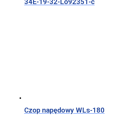
34E-19-32-Lo92351-c
Czop napędowy WLs-180