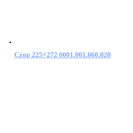
Czop 225×272 0001.001.060.020