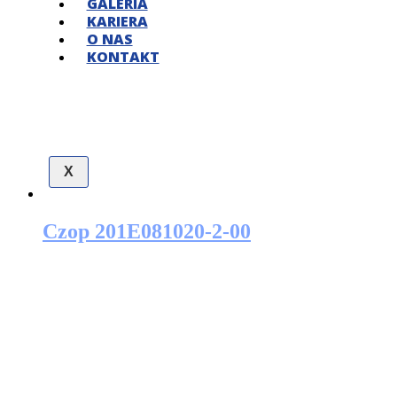
GALERIA
KARIERA
O NAS
KONTAKT
X
Czop 201E081020-2-00