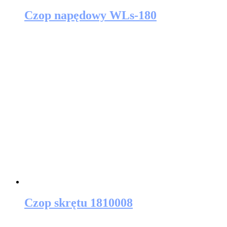
Czop napędowy WLs-180
Czop skrętu 1810008